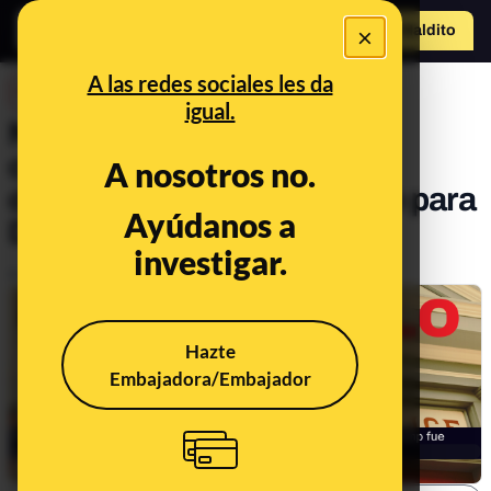
×
Hazte Maldit
o
Abrir menú
A las redes sociales les da
DESINFO
igual.
No, este vídeo no muestra
cómo supuestamente
A nosotros no.
destruyen votos por correo para
Ayúdanos a
Donald Trump
investigar.
Publicado el
Oct 25, 2024, 2:43:45 PM
Hazte
Embajadora/Embajador