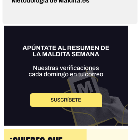
Metodología de Maldita.es