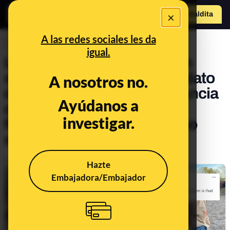
×
Hazte Maldit
o
Abrir menú
A las redes sociales les da
DESINFO
igual.
La teoría de la conspiración
sobre que Tim Walz, candidato
A nosotros no.
demócrata a la vicepresidencia
Ayúdanos a
de Estados Unidos, se
investigar.
fotografía con perros que no
son suyos
Publicado el
Aug 27, 2024, 2:00:57 PM
Hazte
Embajadora/Embajador