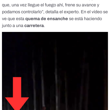
que, una vez llegue el fuego ahí, frene su avance y
podamos controlarlo”, detalla el experto. En el vídeo se
ve que esta
quema de ensanche
se está haciendo
junto a una
carretera
.