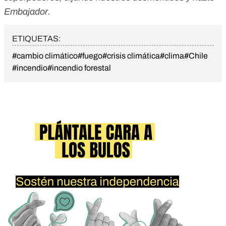
Embajador
.
ETIQUETAS:
#cambio climático
#fuego
#crisis climática
#clima
#Chile
#incendio
#incendio forestal