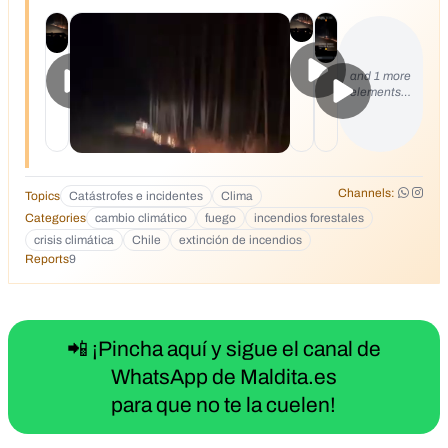
and 1 more
elements…
Channels:
Topics
Catástrofes e incidentes
Clima
Categories
cambio climático
fuego
incendios forestales
crisis climática
Chile
extinción de incendios
Reports
9
📲 ¡Pincha aquí y sigue el canal de
WhatsApp de Maldita.es
para que no te la cuelen!