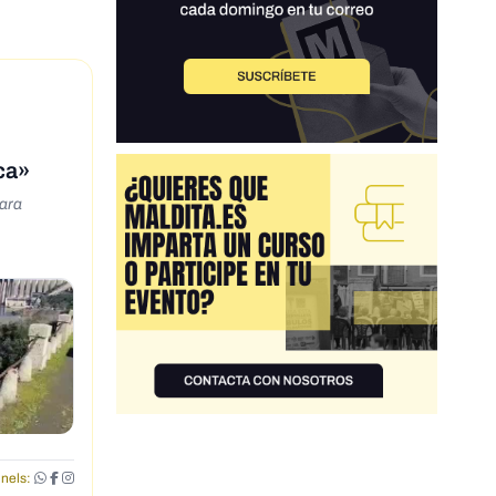
ca»
para
nels: