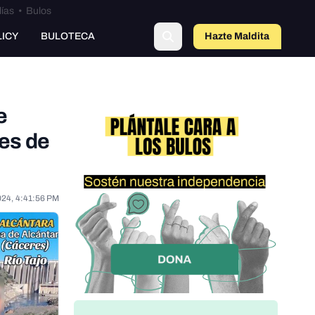
lías
•
Bulos
LICY
BULOTECA
Hazte Maldit
o
e
ses de
024, 4:41:56 PM