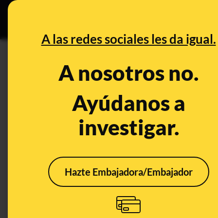
Especial C
DESINFO
PREB
A las redes sociales les da igual.
DESINFO
A nosotros no.
Por qué no es cierto que se e
Alcántara (Cáceres) para “dec
Ayúdanos a
Portugal
investigar.
Economía
Empresas
Hazte Embajadora/Embajador