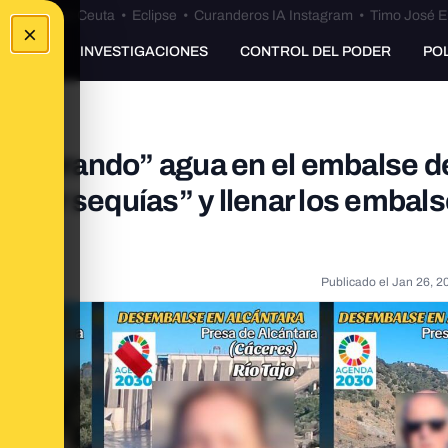
euta
•
Bulos Ceuta
•
Eclipse
•
Curanderos IA Instagram
•
Timo José E
×
UNKING
INVESTIGACIONES
CONTROL DEL PODER
PO
sté “tirando” agua en el embalse d
larar sequías” y llenar los embal
Publicado el
Jan 26, 2