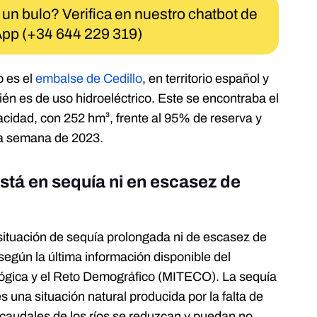
 un bulo? Verifica en nuestro chatbot de
pp (+34 644 229 319)
o es el
embalse de Cedillo
, en territorio español y
ién es de uso hidroeléctrico. Este se encontraba el
cidad, con 252 hm³, frente al 95% de reserva y
ma semana de 2023.
stá en sequía ni en escasez de
situación de sequía prolongada ni de escasez de
según la última información disponible del
ológica y el Reto Demográfico (MITECO). La sequía
es una situación natural producida por la falta de
 caudales de los ríos se reduzcan y puedan no