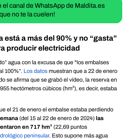
ue el canal de WhatsApp de Maldita.es
que no te la cuelen!
a está a más del 90% y no “gasta”
a producir electricidad
ando” agua con la excusa de que "los embalses
 al 100%”.
Los datos
muestran que a 22 de enero
o se afirma que se grabó el vídeo, la reserva en
.955 hectómetros cúbicos (hm³), es decir, estaba
ue el 21 de enero el embalse estaba perdiendo
 semana
(del 15 al 22 de enero de 2024)
las
mentaron en 717 hm³
(22,69 puntos
idrológico peninsular
. Esto supone más agua