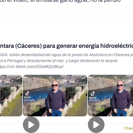
tara (Cáceres) para generar energía hidroeléctri
e 2024, están desembalsando agua de la presa de Alcántara en Cáceres 
ará a Portugal y directamente al mar, y luego declararán la sequía
s://www.facebook.com/share/r/j8RoQVJPmj6yYfVn/ https://vm.tiktok.com/ZGeMQUMua/
Chan