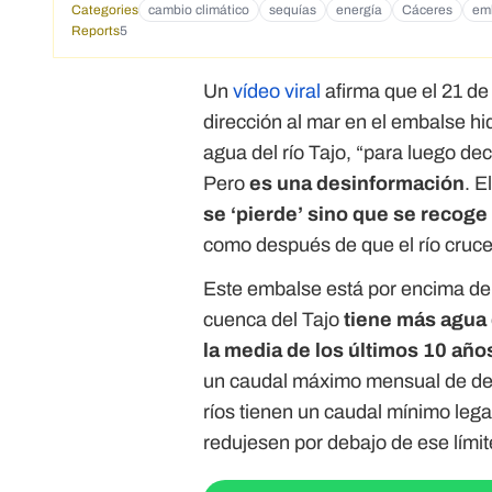
Categories
cambio climático
sequías
energía
Cáceres
em
Reports
5
Un
vídeo viral
afirma que el 21 de
dirección al mar en el embalse hi
agua del río Tajo, “para luego dec
Pero
es una desinformación
. E
se ‘pierde’ sino que se recog
como después de que el río cruce 
Este embalse está por encima de
cuenca del Tajo
tiene más agua 
la media de los últimos 10 año
un caudal máximo mensual de des
ríos tienen un caudal mínimo lega
redujesen por debajo de ese límit