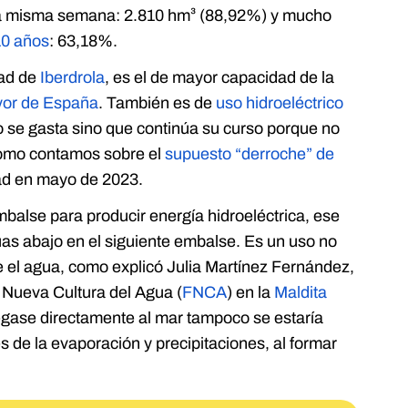
a misma semana: 2.810 hm³ (88,92%) y mucho
10 años
: 63,18%.
dad de
Iberdrola
, es el de mayor capacidad de la
yor de España
. También es de
uso hidroeléctrico
no se gasta sino que continúa su curso porque no
 como contamos sobre el
supuesto “derroche” de
dad en mayo de 2023.
alse para producir energía hidroeléctrica, ese
s abajo en el siguiente embalse. Es un uso no
e el agua, como explicó Julia Martínez Fernández,
n Nueva Cultura del Agua (
FNCA
) en la
Maldita
llegase directamente al mar tampoco se estaría
s de la evaporación y precipitaciones, al formar