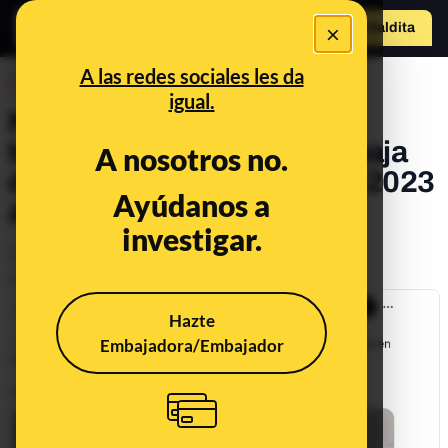
×
Hazte Maldit
o
Abrir menú
A las redes sociales les da
DESINFO
igual.
No, no se ha registrado la
temperatura mínima más baja
A nosotros no.
de la historia de Europa en 2023
Ayúdanos a
a 5 de diciembre
investigar.
Clima
Publicado el
Dec 5, 2023, 6:08:30 PM
Hazte
Embajadora/Embajador