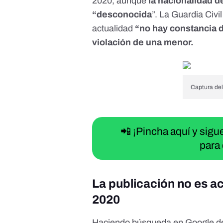
2020
, aunque
la nacionalidad d
“desconocida
”. La Guardia Civ
actualidad
“no hay constancia d
violación de una menor.
Captura del
📲 ¡Pincha aquí y sig
para 
La publicación no es ac
2020
Haciendo búsqueda en Google de l