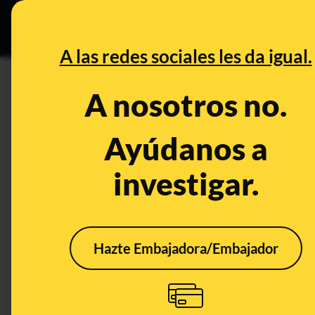
Grupos Ceuta
•
DESINFO
PREB
A las redes sociales les da igual.
DESINFO
A nosotros no.
No, no se ha detenido a "10 ma
14 años a 4 de noviembre de 20
Ayúdanos a
investigar.
Publicado el
Nov 8, 2023, 6:21:57 PM
Hazte Embajadora/Embajador