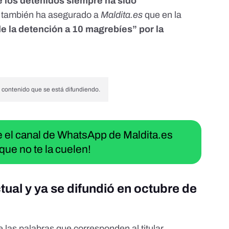
e los detenidos siempre ha sido
il también ha asegurado a
Maldita.es
que en la
e la detención a 10 magrebíes” por la
 contenido que se está difundiendo.
ue el canal de WhatsApp de Maldita.es
que no te la cuelen!
tual y ya se difundió en octubre de
as palabras que corresponden al titular,