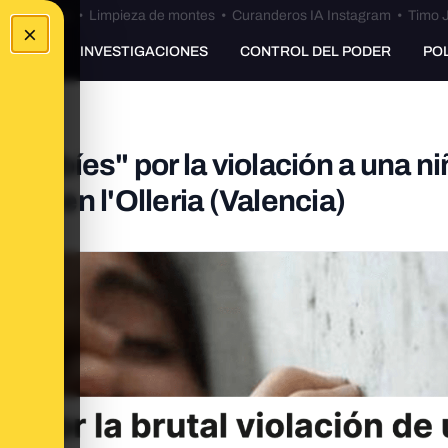
Bulos Ceuta
•
Limpieza de montes
•
Curanderos IA Instagram
•
Timo J
×
UNKING
INVESTIGACIONES
CONTROL DEL PODER
PO
grebíes" por la violación a una ni
23 en l'Olleria (Valencia)