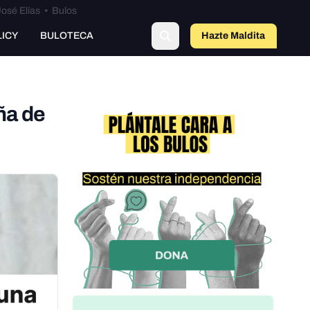
osé Elías
•
Bulos
LICY
BULOTECA
Hazte Maldit
o
ña de