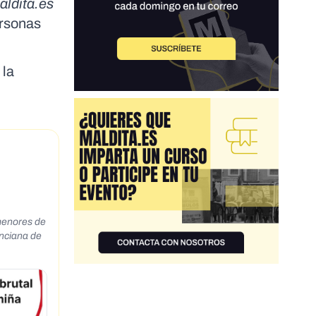
aldita.es
ersonas
 la
 menores de
enciana de