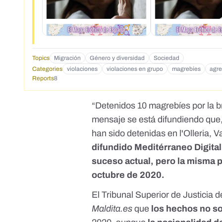
Topics
Migración
Género y diversidad
Sociedad
Categories
violaciones
violaciones en grupo
magrebíes
agre
Reports
8
“Detenidos 10 magrebíes por la b
mensaje
se está difundiendo que
han sido detenidas en l'Olleria, 
difundido Meditérraneo Digital
suceso actual, pero la misma 
octubre de 2020.
El Tribunal Superior de Justicia
Maldita.es
que
los hechos no s