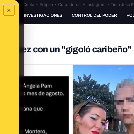
euta
•
Bulos Ceuta
•
Eclipse
•
Curanderos IA Instagram
•
Timo José E
×
UNKING
INVESTIGACIONES
CONTROL DEL PODER
PO
odríguez con un "gigoló caribeño"