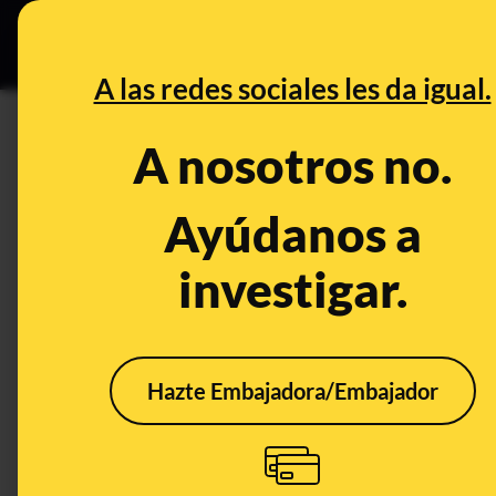
Especial C
DESINFO
PREB
A las redes sociales les da igual.
DESINFO
A nosotros no.
El bulo de la foto de Ángela R
Ayúdanos a
Publicado el
Sep 20, 2023, 2:09:38 PM
investigar.
Hazte Embajadora/Embajador