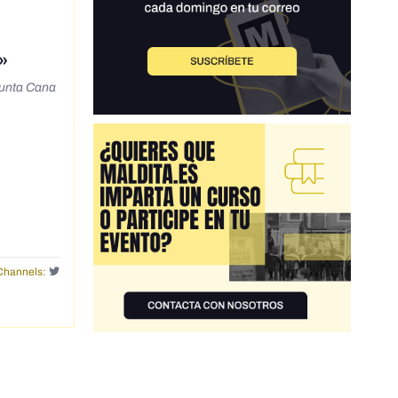
»
Punta Cana
Channels: