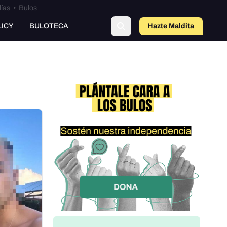
lías
•
Bulos
LICY
BULOTECA
Hazte Maldit
o