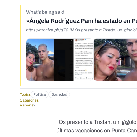
What's being said:
«Ángela Rodríguez Pam ha estado en Pu
https://archive.ph/qZ9JN Os presento a Tristán, un ‘gigo
Topics
Política
Sociedad
Categories
Reports
2
“Os presento a Tristán, un ‘gigo
últimas vacaciones en Punta Ca