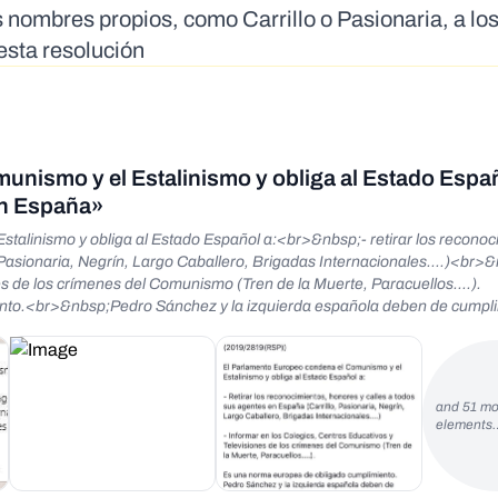
s nombres propios, como Carrillo o Pasionaria, a lo
esta resolución
nismo y el Estalinismo y obliga al Estado Españ
en España»
alinismo y obliga al Estado Español a:<br>&nbsp;- retirar los reconoc
 Pasionaria, Negrín, Largo Caballero, Brigadas Internacionales....)<br>
es de los crímenes del Comunismo (Tren de la Muerte, Paracuellos....).
to.<br>&nbsp;Pedro Sánchez y la izquierda española deben de cumpli
el-parlamento-europeo-condena-el-comunismo-y-el-estalinismo-comunid
dadofende.blog/2019/10/03/el-parlamento-europeo-condena-el-comunism
ion=true</a></div><div>&nbsp;</div><div><a
83645702?s=08">https://twitter.com/cafexpres/status/12255166651836
and 51 mo
elements