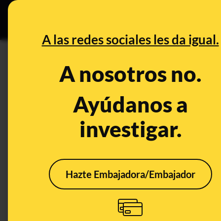
Grupos Ceuta
•
DESINFO
PREB
A las redes sociales les da igual.
DESINFO
A nosotros no.
No, el Parlamento Europeo no "
reconocimientos, honores y ca
Ayúdanos a
comunismo y estalinismo en
investigar.
Publicado el
Nov 18, 2020, 10:19:00 AM
Hazte Embajadora/Embajador