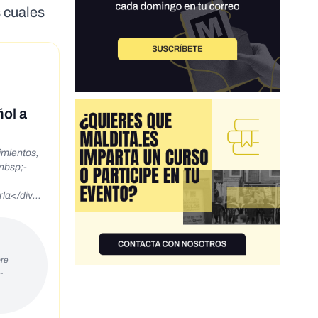
s cuales
ol a
imientos,
&nbsp;-
rla</div>
ad-
o-y-el-
45702?
re
…