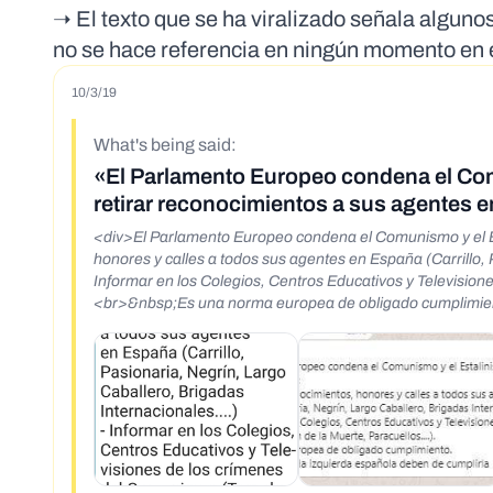
➝ El texto que se ha viralizado señala alguno
no se hace referencia en ningún momento en 
10/3/19
What's being said:
«El Parlamento Europeo condena el Comu
retirar reconocimientos a sus agentes 
<div>El Parlamento Europeo condena el Comunismo y el Est
honores y calles a todos sus agentes en España (Carrillo,
Informar en los Colegios, Centros Educativos y Television
<br>&nbsp;Es una norma europea de obligado cumplimien
<div><a href="https://laverdadofende.blog/2019/10/03/
europea/amp/?__twitter_impression=true">https://laver
estalinismo-comunidad-europea/amp/?__twitter_impress
href="https://twitter.com/cafexpres/status/12255166651
s=08</a></div>