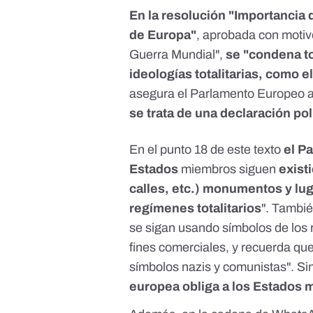
En la resolución
"Importancia 
de Europa"
, aprobada con motivo
Guerra Mundial",
se "condena t
ideologías totalitarias, como e
asegura el Parlamento Europeo 
se trata de una declaración pol
En el punto 18 de este texto
el P
Estados
miembros siguen
exist
calles, etc.) monumentos y l
regímenes totalitarios
". Tambi
se sigan usando símbolos de los r
fines comerciales, y recuerda qu
símbolos nazis y comunistas". S
europea obliga a los Estados m