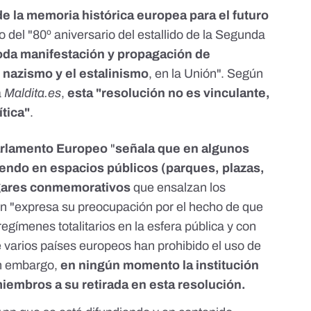
de la memoria histórica europea para el futuro
 del "80º aniversario del estallido de la Segunda
oda manifestación y propagación de
l nazismo y el estalinismo
, en la Unión". Según
a
Maldita.es
,
esta "resolución no es vinculante,
ítica"
.
arlamento Europeo
"
señala que en algunos
iendo en espacios públicos (parques, plazas,
ugares conmemorativos
que ensalzan los
én "expresa su preocupación por el hecho de que
egímenes totalitarios en la esfera pública y con
e varios países europeos han prohibido el uso de
in embargo,
en ningún momento la institución
iembros a su retirada en esta resolución.