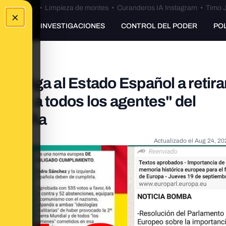
Bulos Ceuta
•
Limpieza de montes
•
Curanderos IA Instagram
•
Timo J
×
UNKING
INVESTIGACIONES
CONTROL DEL PODER
PO
obliga al Estado Español a retirar
lles a todos los agentes" del
 España
Actualizado el
Aug 24, 20