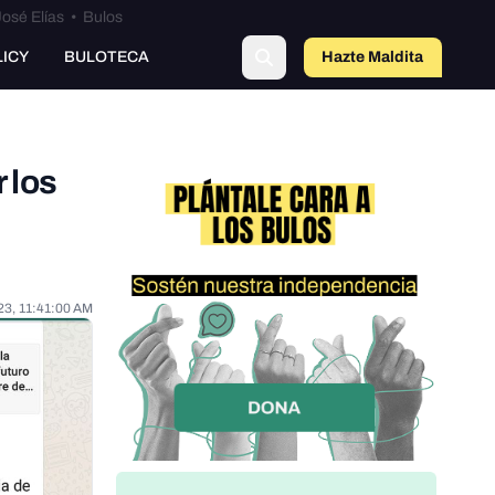
osé Elías
•
Bulos
LICY
BULOTECA
Hazte Maldit
o
 los
23, 11:41:00 AM