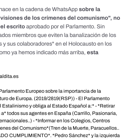
e hace en la cadena de WhatsApp
sobre la
levisiones de los crímenes del comunismo", no
el escrito
aprobado por el Parlamento. Sin
tados miembros que eviten la banalización de los
s y sus colaboradores" en el Holocausto en los
como ya hemos indicado más arriba,
esta
aldita.es
rlamento Europeo sobre la importancia de la
uturo de Europa. (2019/2819(RSP)) - El Parlamento
stalinismo y obliga al Estado Español a:* - *Retirar
 a* todos sus agentes en España (Carrillo, Pasionaria,
ernacionales..) - *Informar en los Colegios, Centros
ímenes del Comunismo*(Tren de la Muerte, Paracuellos..
ADO CUMPLIMIENTO*. *Pedro Sánchez* y la izquierda