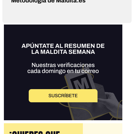
Metodología de Maldita.es