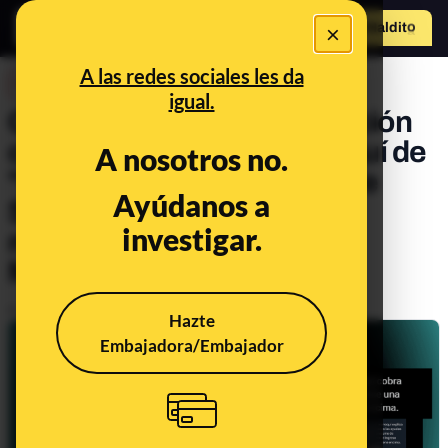
×
Hazte Maldit
o
Abrir menú
A las redes sociales les da
DESINFO
igual.
Qué sabemos de la acusación
contra un youtuber marroquí de
A nosotros no.
"cobrar todas las ayudas de
Ayúdanos a
Sánchez" y comerse una
investigar.
mariscada con el Ingreso
Mínimo Vital
Publicado el
Aug 14, 2023, 5:43:31 PM
Hazte
Embajadora/Embajador