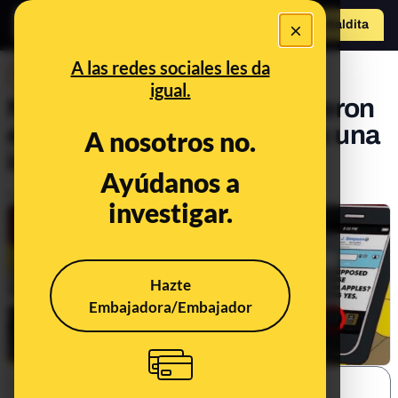
×
Hazte Maldit
o
Abrir menú
A las redes sociales les da
DESINFO
igual.
No, Los Simpson no predijeron
el cambio de Twitter a X: es una
A nosotros no.
imagen manipulada
Ayúdanos a
Publicado el
Jul 27, 2023, 11:20:15 AM
investigar.
Hazte
Embajadora/Embajador
SHARE: