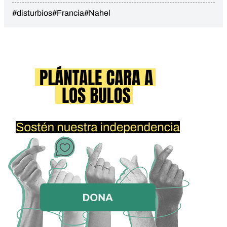
#disturbios
#Francia
#Nahel