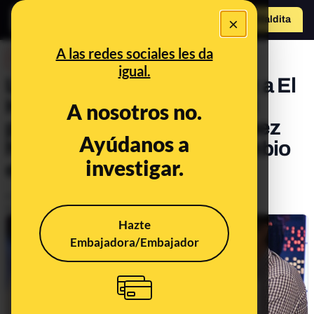
×
Hazte Maldit
o
Abrir menú
A las redes sociales les da
DESINFO
igual.
La visita de Pedro Sánchez a El
Hormiguero y el público: el
A nosotros no.
programa niega que Sánchez
Ayúdanos a
haya solicitado ningún cambio
investigar.
en el público
Publicado el
Jun 27, 2023, 9:45:00 AM
Actualizado el
Jun 27, 2023, 9:45:00 AM
Hazte
Embajadora/Embajador