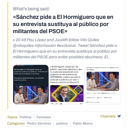
What's being said:
«Sánchez pide a El Hormiguero que en
su entrevista sustituya al público por
militantes del PSOE»
к 20:49 Pau López and Juudith follow Vito Quiles
@vitoquiles Información #exclusiva: Tweet Sánchez pide a
El Hormiguero que en su entrevista sustituya al público por
militantes del PSOE para evitar posibles abucheos. El
programa tratará de buscar una solución antes de mañana.
Translate Tweet 20:27 26/6/23 from Earth · 30,9K Views
Tweet your reply • (10 HORM GUERO ... K
Channels:
Topics
Política
Famosos
Categories
Pedro Sánchez
público
Pablo Motos