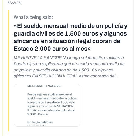
6/22/23
What's being said:
«El sueldo mensual medio de un policía y
guardia civil es de 1.500 euros y algunos
africanos en situación ilegal cobran del
Estado 2.000 euros al mes»
ME HIERVE LA SANGRE No tengo palabras Es alucinante.
Puede alguien explicarme qué el sueldo mensual medio de
un policia y guardia civil sea de de 1.500.-€ y algunos
africanos EN SITUACION ILEGAL esten cobrando del
estado 2.000.-€/mes?
https://twitter.com/SandraGucciLope/status/1671287365917
106181?t=KMPlGxdGU_v7XzjKYcvRRQ&s=35