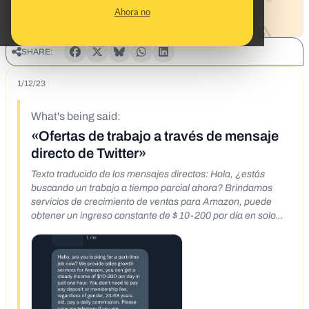
Ahora no
SHARE:
1/12/23
What's being said:
«Ofertas de trabajo a través de mensaje
directo de Twitter»
Texto traducido de los mensajes directos: Hola, ¿estás
buscando un trabajo a tiempo parcial ahora? Brindamos
servicios de crecimiento de ventas para Amazon, puede
obtener un ingreso constante de $ 10-200 por día en solo
una hora. No necesita pagar ningún depósito o cuota de
membresía, independientemente del género, 23-68 años,
paga una comisión diaria. Por favor copie mi Telegram si
está interesado (...) ElsaCP o WhatsApp: (...) Línea: eisafb