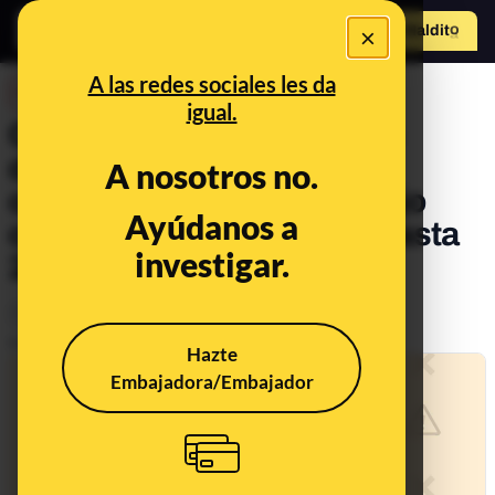
×
Hazte Maldit
o
Abrir menú
A las redes sociales les da
DESINFO
igual.
Cuidado con los mensajes
directos de Twitter que te
A nosotros no.
ofrecen un supuesto trabajo
Ayúdanos a
con el que puedes ganar hasta
investigar.
200 dólares al día
Tecnología
Publicado el
Jan 12, 2023, 1:34:56 PM
Hazte
Embajadora/Embajador