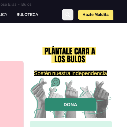
osé Elías
•
Bulos
o
LICY
BULOTECA
Hazte Maldit
a