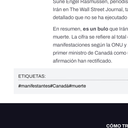
Sune Engel Rasmussen, periodist
Irán en The Wall Street Journal,
t
detallado que no se ha ejecutado
En resumen,
es un bulo
que Irán
muerte. La cifra se refiere al to
manifestaciones según la
ONU
y
primer ministro de Canadá como u
afirmación han rectificado.
ETIQUETAS:
#manifestantes
#Canadá
#muerte
CÓMO T