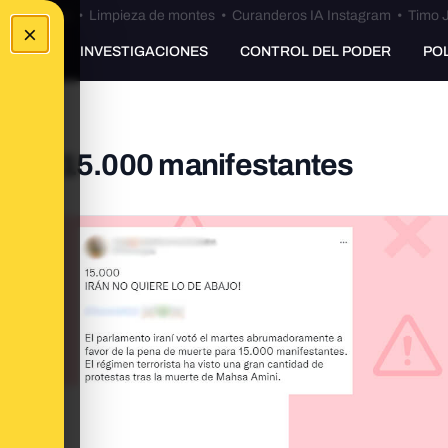
Bulos Ceuta
•
Limpieza de montes
•
Curanderos IA Instagram
•
Timo J
×
UNKING
INVESTIGACIONES
CONTROL DEL PODER
PO
tar a 15.000 manifestantes