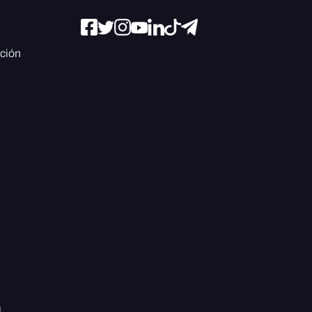
ación
l