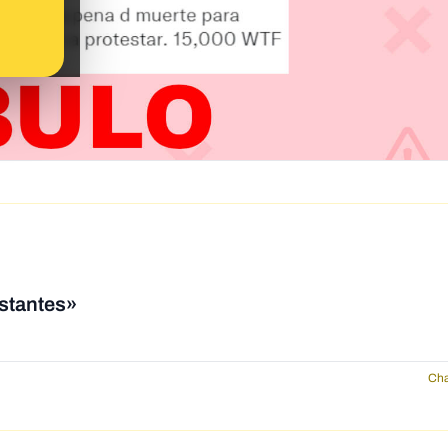
estantes»
Cha