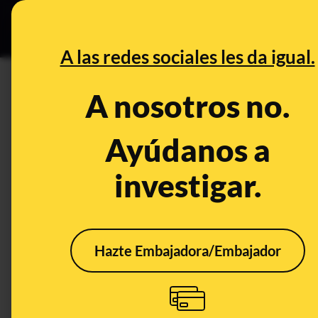
Grupos Ceuta
•
DESINFO
PREB
A las redes sociales les da igual.
DESINFO
A nosotros no.
No, Irán no ha mandado ejecu
Ayúdanos a
Publicado el
Nov 17, 2022, 12:41:08 PM
investigar.
Hazte Embajadora/Embajador