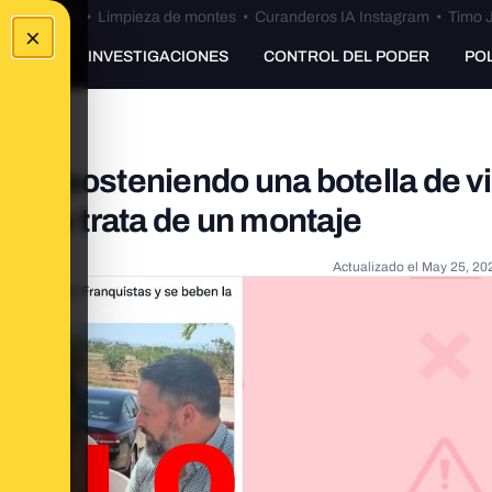
Bulos Ceuta
•
Limpieza de montes
•
Curanderos IA Instagram
•
Timo J
×
UNKING
INVESTIGACIONES
CONTROL DEL PODER
PO
scal sosteniendo una botella de v
al: se trata de un montaje
Actualizado el
May 25, 20