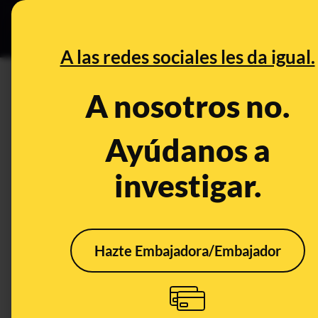
Grupos Ceuta
•
DESINFO
PREB
A las redes sociales les da igual.
DESINFO
A nosotros no.
No, esta foto de Santiago Aba
con la cara de Franco no es re
Ayúdanos a
investigar.
Publicado el
May 20, 2022, 10:51:54 AM
Hazte Embajadora/Embajador