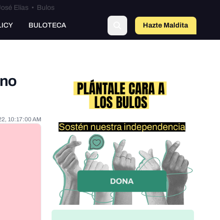
osé Elías
•
Bulos
LICY
BULOTECA
Hazte Maldit
o
ino
22, 10:17:00 AM