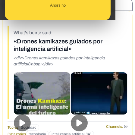
SHARE:
Ahora no
4/28/22
What's being said:
«Drones kamikazes guiados por
inteligencia artificial»
<div>Drones kamikazes guiados por inteligencia
artificial&nbsp;</div>
Channels:
Topics
Sociedad
Categories
tecnología
inteligencia artificial (IA)