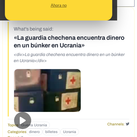
SHARE:
Ahora no
3/24/22
What's being said:
«La guardia chechena encuentra dinero
en un búnker en Ucrania»
<div>La guardia chechena encuentra dinero en un búnker
en Ucrania</div>
Channels:
Topics
Guerra Ucrania
Categories
dinero
billetes
Ucrania