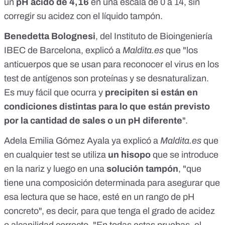
un
pH ácido de 4,16
en una escala de 0 a 14, sin
corregir su acidez con el líquido tampón.
Benedetta Bolognesi
, del
Instituto de Bioingeniería
IBEC
de Barcelona,
explicó a
Maldita.es
que "los
anticuerpos que se usan para reconocer el virus en los
test de antígenos son proteínas y se desnaturalizan.
Es muy fácil que ocurra y
precipiten si están en
condiciones distintas para lo que están previsto
por la cantidad de sales o un pH diferente
".
Adela Emilia Gómez Ayala
ya
explicó a
Maldita.es
que
en cualquier test se utiliza
un hisopo
que se introduce
en la nariz y luego en una
solución tampón
, "que
tiene una composición determinada para asegurar que
esa lectura que se hace, esté en un rango de pH
concreto", es decir, para que tenga el grado de acidez