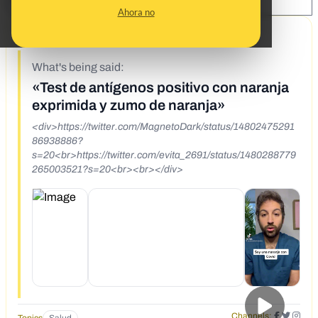
SHARE:
Ahora no
1/11/22
What's being said:
«Test de antígenos positivo con naranja
exprimida y zumo de naranja»
<div>https://twitter.com/MagnetoDark/status/14802475291
86938886?
s=20<br>https://twitter.com/evita_2691/status/1480288779
265003521?s=20<br><br></div>
Channels: