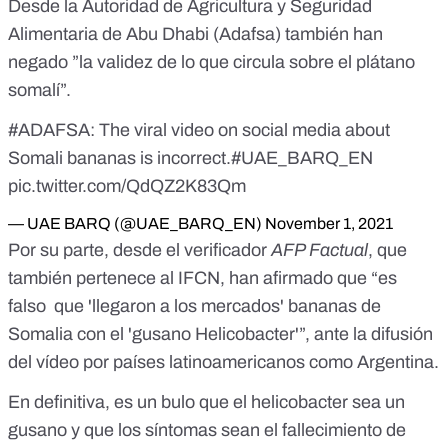
Desde
la Autoridad de Agricultura y Seguridad
Alimentaria de Abu Dhabi (Adafsa)
también
han
negado ​​”la validez de lo que circula sobre el plátano
somalí”
.
#ADAFSA
: The viral video on social media about
Somali bananas is incorrect.
#UAE_BARQ_EN
pic.twitter.com/QdQZ2K83Qm
— UAE BARQ (@UAE_BARQ_EN)
November 1, 2021
Por su parte, desde el verificador
AFP Factual
, que
también pertenece al IFCN, han afirmado que “
es
falso que 'llegaron a los mercados' bananas de
Somalia con el 'gusano Helicobacter
'”, ante la difusión
del vídeo por países latinoamericanos como Argentina.
En definitiva, es un bulo que el helicobacter sea un
gusano y que los síntomas sean el fallecimiento de