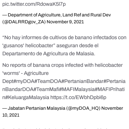
pic.twitter.com/RdowaK5l7p
— Department of Agriculture, Land Ref and Rural Dev
(@DALRRDgov_ZA)
November 9, 2021
“No hay informes de cultivos de banano infectados con
'gusanos' helicobacter” aseguran desde
el
Departamento de Agricultura de Malasia
.
No reports of banana crops infected with helicobacter
'worms' - Agriculture
Dept
#myDOA
#TeamDOA
#PertanianBandar
#Pertania
nBandarDOA
#TeamMafi
#MAFIMalaysia
#MAFIPrihati
n
#KeluargaMalaysia
https://t.co/EWbhDpbi6p
— Jabatan Pertanian Malaysia (@myDOA_HQ)
November
10, 2021