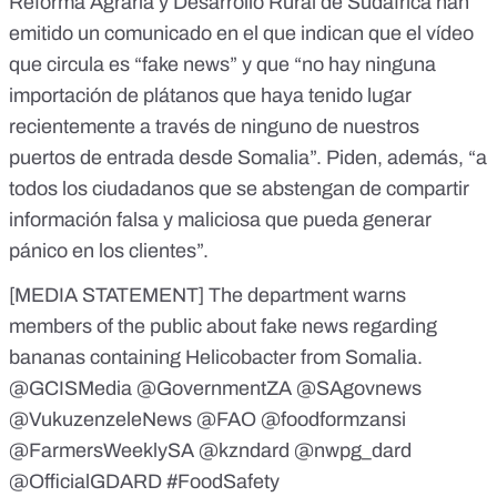
Reforma Agraria y Desarrollo Rural de Sudáfrica
han
emitido un comunicado en el que indican que el vídeo
que circula es “fake news” y que “no hay ninguna
importación de plátanos que haya tenido lugar
recientemente a través de ninguno de nuestros
puertos de entrada desde Somalia”. Piden, además, “a
todos los ciudadanos que se abstengan de compartir
información falsa y maliciosa que pueda generar
pánico en los clientes”.
[MEDIA STATEMENT] The department warns
members of the public about fake news regarding
bananas containing Helicobacter from Somalia.
@GCISMedia
@GovernmentZA
@SAgovnews
@VukuzenzeleNews
@FAO
@foodformzansi
@FarmersWeeklySA
@kzndard
@nwpg_dard
@OfficialGDARD
#FoodSafety