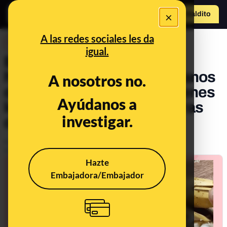
×
Hazte Maldit
o
Abrir menú
A las redes sociales les da
DESINFO
igual.
El bulo del "gusano
helicobacter" en unos plátanos
A nosotros no.
de Somalia que mata a quienes
Ayúdanos a
los consumen "a las 12 horas
investigar.
de muerte cerebral"
Publicado el
Nov 16, 2021, 6:52:58 PM
Actualizado el
Oct 3, 2022, 11:08:00 AM
Hazte
Embajadora/Embajador