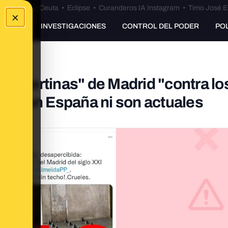
euta
•
Bulos Ceuta
•
Eclipse
•
Curanderos IA Instagram
•
Timo José E
×
UNKING
INVESTIGACIONES
CONTROL DEL PODER
PO
concertinas" de Madrid "contra los
echo en España ni son actuales