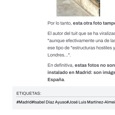
Por lo tanto,
esta otra foto tamp
El autor del tuit que se ha viraliz
"
aunque efectivamente una de la
ese tipo de "estructuras hostiles
Londres...".
En definitiva,
estas fotos no so
instalado en Madrid: son imág
España
.
ETIQUETAS:
#Madrid
#Isabel Díaz Ayuso
#José Luis Martínez-Alme