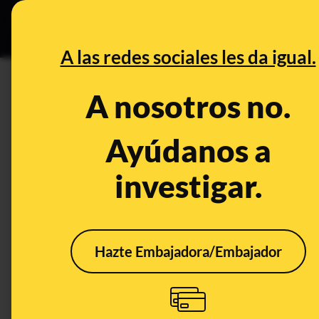
Especial C
DESINFO
PREB
A las redes sociales les da igual.
DESINFO
A nosotros no.
No, estas no son "las nuevas 
techo": las fotos no se han h
Ayúdanos a
investigar.
Publicado el
Sep 21, 2021, 9:45:00 AM
Hazte Embajadora/Embajador