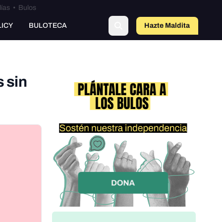
lías
•
Bulos
LICY
BULOTECA
Hazte Maldit
o
 sin