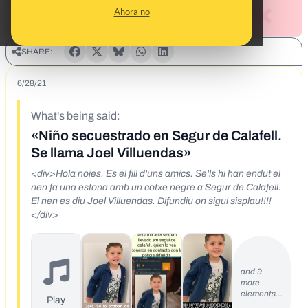
Ahora no
SHARE:
6/28/21
What's being said:
«Niño secuestrado en Segur de Calafell.
Se llama Joel Villuendas»
<div>Hola noies. Es el fill d'uns amics. Se'ls hi han endut el
nen fa una estona amb un cotxe negre a Segur de Calafell.
El nen es diu Joel Villuendas. Difundiu on sigui sisplau!!!!
</div>
and 9
more
elements…
Play