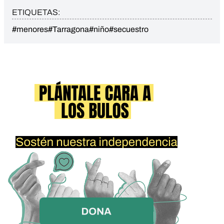
ETIQUETAS:
#menores
#Tarragona
#niño
#secuestro