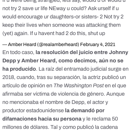
If u were being strangled, lets say, would u or would u
not try 2 save ur life NEway u could? Ask urself if u
would encourage ur daughters-or sisters- 2 Not try 2
keep their lives when someone was attacking them
(yet) again. If u havent had 2 do this, shut up
— Amber Heard (@realamberheard)
February 4, 2021
En todo caso,
la resolución del juicio entre Johnny
Depp y Amber Heard, como decimos, aún no se
ha producido
. La raíz del entramado judicial surge en
2018, cuando, tras su separación, la actriz publicó un
artículo de opinión en
The Washington Post
en el que
afirmaba ser víctima de violencia de género. Aunque
no mencionaba el nombre de Depp, el actor y
productor estadounidense
la demandó por
difamaciones hacia su persona
y le reclama 50
millones de dólares. Tal y como publicó la cadena