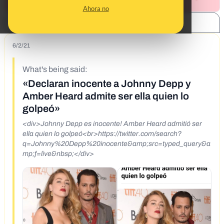
Ahora no
SHARE:
6/2/21
What's being said:
«Declaran inocente a Johnny Depp y
Amber Heard admite ser ella quien lo
golpeó»
<div>Johnny Depp es inocente! Amber Heard admitió ser
ella quien lo golpeó<br>https://twitter.com/search?
q=Johnny%20Depp%20inocente&amp;src=typed_query&a
mp;f=live&nbsp;</div>