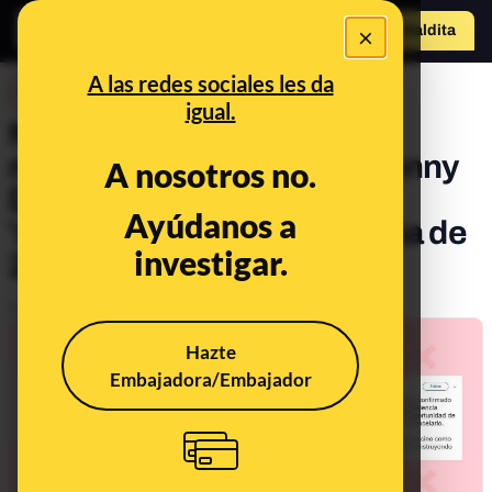
×
Hazte Maldit
o
Abrir menú
A las redes sociales les da
DESINFO
igual.
No, no ha habido ninguna
novedad judicial sobre Johnny
A nosotros no.
Depp en la que se le haya
Ayúdanos a
'declarado inocente' a fecha de
investigar.
2 de junio de 2021
Publicado el
Jun 2, 2021, 2:38:34 PM
Hazte
Embajadora/Embajador