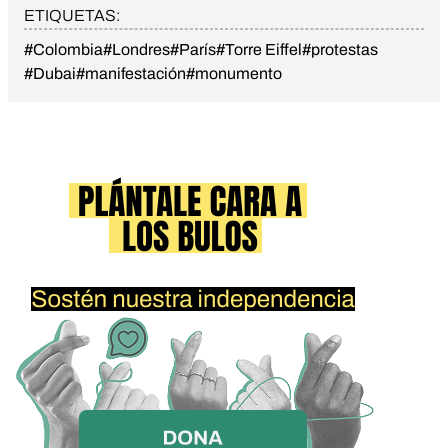
ETIQUETAS:
#Colombia
#Londres
#París
#Torre Eiffel
#protestas
#Dubai
#manifestación
#monumento