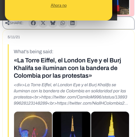
Ahora no
SHARE:
5/11/21
What's being said:
«La Torre Eiffel, el London Eye y el Burj
Khalifa se iluminan con la bandera de
Colombia por las protestas»
<div>La Torre Eiffel, el London Eye y el Burj Khalifa se
iluminan con la bandera de Colombia en solidaridad por las
protestas<br>https://twitter.com/CamiloM996/status/13893
99628123148289<br>https://twitter.com/NiallHColombia2/st
atus/1389718999332708357<br>https://twitter.com/mapgy
u/status/1389728274130087940<br><br></div>