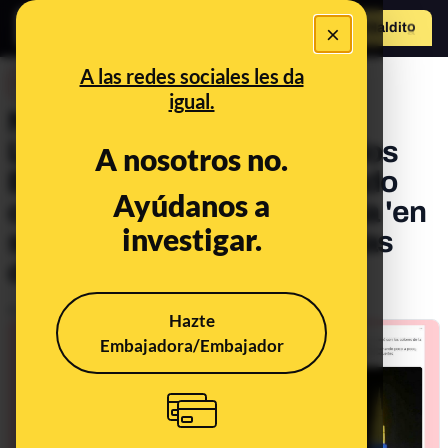
×
Hazte Maldit
o
Abrir menú
A las redes sociales les da
DESINFO
igual.
No, ni la Torre Eiffel, ni el
London Eye, ni el rascacielos
A nosotros no.
Burj Khalifa se han iluminado
Ayúdanos a
con la bandera de Colombia 'en
investigar.
solidaridad con las protestas
del país'
Publicado el
May 11, 2021, 1:15:43 PM
Hazte
Embajadora/Embajador