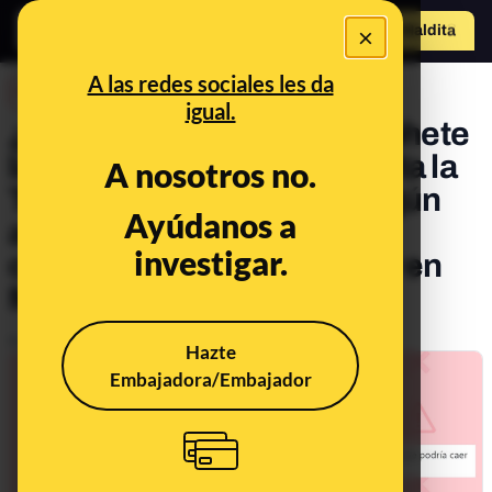
×
Hazte Maldit
o
Abrir menú
A las redes sociales les da
DESINFO
igual.
¿Qué sabemos sobre el cohete
lanzado por China que orbita la
A nosotros no.
Tierra sin control y que según
Ayúdanos a
algunos medios de
investigar.
comunicación 'podría caer en
Madrid'?
Publicado el
May 6, 2021, 5:51:39 PM
Hazte
Embajadora/Embajador