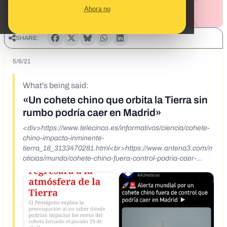
Ahora no
SHARE:
5/6/21
What's being said:
«Un cohete chino que orbita la Tierra sin
rumbo podría caer en Madrid»
<div>https://www.telecinco.es/informativos/ciencia/cohete-
chino-impacto-inminente-
tierra_18_3133470281.html<br>https://www.antena3.com/n
oticias/mundo/cohete-chino-fuera-control-podria-caer-
madrid-proximos-
dias_2021050560937d9d29c3320001d73e69.html<br>
<br></div>