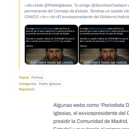
<div>Hola @Pablolglesias. Tu amigo @SanchezCastejon acaba
permanente del Consejo de Estado. Tendras un sueldo vita
CINICO.<br><br>El exvicepresidente del Gobierno habría a
Topics
Política
Categories
Pablo Iglesias
Reports
11
Algunas webs como ‘Periodista Di
Iglesias, el exvicepresidente de
presidir la Comunidad de Madrid, 