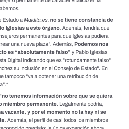
nsejero permanente de carácter vitalicio en la
 sabemos.
e Estado a
Maldita.es
,
no se tiene constancia de
lo Iglesias a este órgano
. Además, tendría que
consejeros permanentes para que Iglesias pudiera
é crear una nueva plaza”. Además,
Podemos nos
cto es “absolutamente falso”
y
Pablo Iglesias
ta Digital
indicando que es "rotundamente falso"
chez su inclusión en el Consejo de Estado". En
que tampoco "va a obtener una retribución de
a".*
“
no tenemos información sobre que se quiera
omo miembro permanente
. Legalmente podría,
a vacante, y por el momento no la hay ni se
te
. Además, el perfil de casi todos los miembros
reconocido prestigio: la única excepción ahora