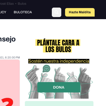
osé Elías
•
Bulos
LICY
BULOTECA
Hazte Maldit
o
nsejo
021, 6:20:00 PM