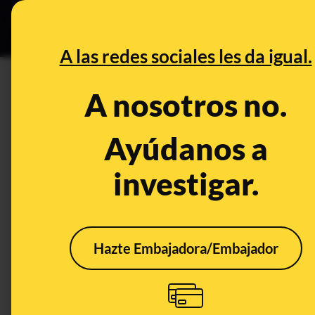
Grupos Ceuta
•
DESINFO
PREB
A las redes sociales les da igual.
DESINFO
A nosotros no.
¿Qué sabemos sobre la posibl
de Estado?
Ayúdanos a
investigar.
Publicado el
Apr 7, 2021, 1:32:01 PM
Hazte Embajadora/Embajador