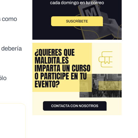
as como
 debería
ólo