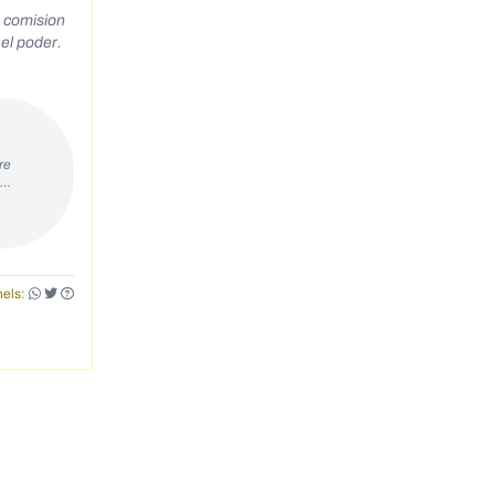
a comision
el poder.
re
s…
els: