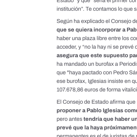
Estado” y que “sería el primer co
institución”. Te contamos lo que
Según ha explicado el Consejo d
que se quiera incorporar a Pab
haber una plaza libre entre los 
acceder, y “no la hay ni se prev
asegura que este supuesto pa
ha mandado un burofax a Periodis
que "haya pactado con Pedro Sán
ese burofax, Iglesias insiste en 
107.678,86 euros de forma vitalici
El Consejo de Estado afirma que 
proponer a Pablo Iglesias c
pero antes
tendría que haber un
prevé que la haya próximamen
permanentes es el de juristas de 