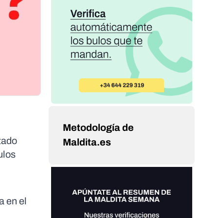
Metodología de
tado
Maldita.es
ulos
a en el