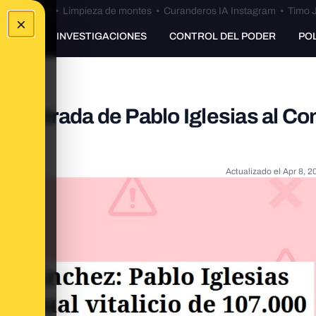
Bulos Ceuta
•
Limpieza de montes
•
Curanderos IA Instagram
•
Timo J
×
UNKING
INVESTIGACIONES
CONTROL DEL PODER
PO
e entrada de Pablo Iglesias al Co
Actualizado el
Apr 8, 2