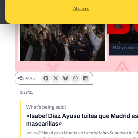
Ahora no
SHARE:
3/29/21
What's being said:
«Isabel Díaz Ayuso tuitea que Madrid es 
mascarillas»
<div>@ldiazAyuso Madrid es Libertad<br>Supuesto tuit de 