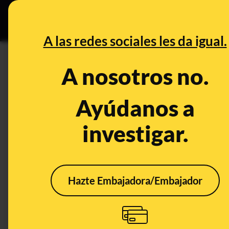
Grupos Ceuta
•
DESINFO
PREB
A las redes sociales les da igual.
DESINFO
A nosotros no.
No, Isabel Díaz Ayuso no ha c
jóvenes de fiesta sin mascaril
Ayúdanos a
es un montaje
investigar.
Publicado el
Mar 29, 2021, 3:09:01 PM
Hazte Embajadora/Embajador