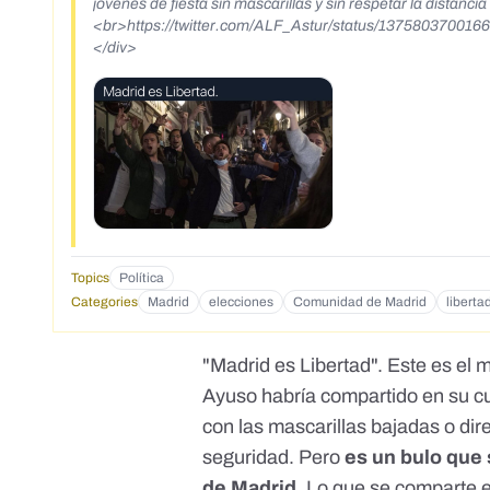
jóvenes de fiesta sin mascarillas y sin respetar la distanci
<br>https://twitter.com/ALF_Astur/status/137580370016
</div>
Topics
Política
Categories
Madrid
elecciones
Comunidad de Madrid
liberta
"Madrid es Libertad"
. Este es el
Ayuso habría compartido en su cue
con las mascarillas bajadas o dire
seguridad. Pero
es un bulo que 
de Madrid
. Lo que se comparte 