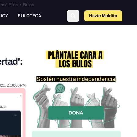
osé Elías
•
Bulos
LICY
BULOTECA
Hazte Maldit
o
rtad':
021, 2:16:00 PM