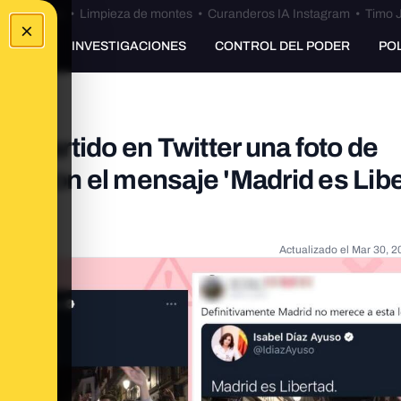
Bulos Ceuta
•
Limpieza de montes
•
Curanderos IA Instagram
•
Timo J
×
UNKING
INVESTIGACIONES
CONTROL DEL PODER
PO
ompartido en Twitter una foto de
las con el mensaje 'Madrid es Libe
Actualizado el
Mar 30, 2