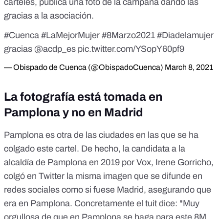
carteles, publica una foto de la campaña dando las
gracias a la asociación.
#Cuenca
#LaMejorMujer
#8Marzo2021
#Diadelamujer
gracias
@acdp_es
pic.twitter.com/YSopY60pf9
— Obispado de Cuenca (@ObispadoCuenca)
March 8, 2021
La fotografía está tomada en
Pamplona y no en Madrid
Pamplona es otra de las ciudades en las que se ha
colgado este cartel. De hecho, la candidata a la
alcaldía de Pamplona en 2019 por Vox, Irene Gorricho,
colgó en Twitter la misma imagen que se difunde en
redes sociales como si fuese Madrid, asegurando que
era en Pamplona. Concretamente el tuit dice: "Muy
orgullosa de que en Pamplona se haga para este 8M