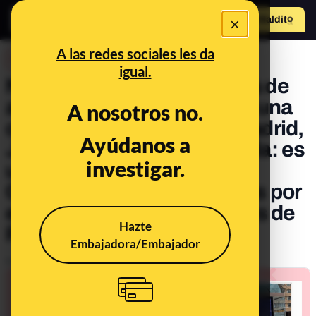
×
Hazte Maldit
o
Abrir menú
A las redes sociales les da
DESINFO
igual.
No, este cartel en la parada de
autobús sobre el 8M no es una
A nosotros no.
campaña del alcalde de Madrid,
Ayúdanos a
José Luis Martínez-Almeida: es
investigar.
un cartel de la Asociación
Católica de Propagandistas por
el Día de la Mujer y la foto es de
Hazte
Pamplona
Embajadora/Embajador
Publicado el
Mar 8, 2021, 4:19:40 PM