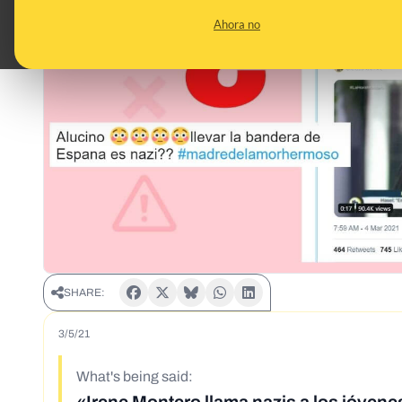
Ahora no
SHARE:
3/5/21
What's being said: