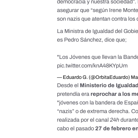
democracia y nuestra sociedad”. 
asegurar que “
según Irene Monte
son nazis que atentan contra lo
La Ministra de Igualdad del Gobi
es Pedro Sánchez, dice que;
"Los Jóvenes que llevan la Ban
pic.twitter.com/knA48KYpUm
— Eduardo G. (@OrbitaEduardo)
Ma
Desde el
Ministerio de Igualda
pretendía era
reprochar a los 
"jóvenes con la bandera de Espa
“nazis” o de extrema derecha. Co
realizada por el canal
24h
durante
cabo el pasado
27 de febrero e