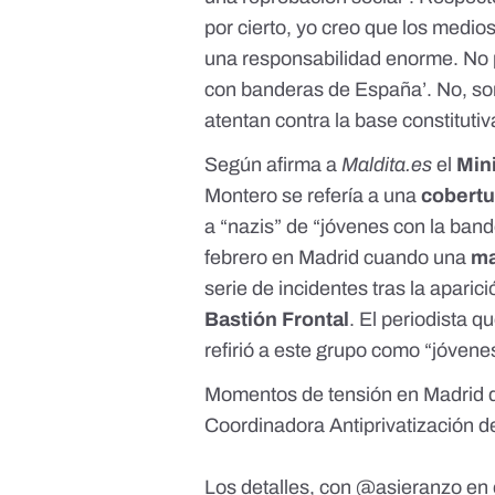
por cierto, yo creo que los medi
una responsabilidad enorme. No p
con banderas de España’. No, so
atentan contra la base constitut
Según afirma a
Maldita.es
el
Min
Montero se refería a una
cobertu
a “nazis” de “jóvenes con la ban
febrero en Madrid cuando una
ma
serie de incidentes
tras la aparic
Bastión Frontal
.
El periodista q
refirió a este grupo como “jóven
Momentos de tensión en Madrid d
Coordinadora Antiprivatización d
Los detalles, con
@asieranzo
en 