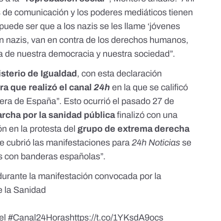
os de comunicación y los poderes mediáticos tienen
uede ser que a los nazis se les llame ‘jóvenes
n nazis, van en contra de los derechos humanos,
iva de nuestra democracia y nuestra sociedad”.
isterio de Igualdad
, con esta declaración
ra que realizó el canal
24h
en la que se calificó
dera de España”. Esto ocurrió el pasado 27 de
rcha por la sanidad pública
finalizó con una
ión en la protesta del
grupo de extrema derecha
ue cubrió las manifestaciones para
24h Noticias
se
es con banderas españolas”.
urante la manifestación convocada por la
e la Sanidad
el
#Canal24Horas
https://t.co/1YKsdA9ocs