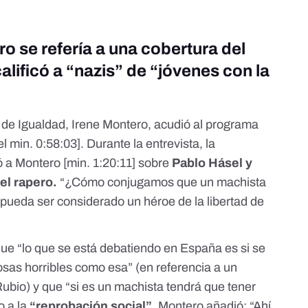
o se refería a una cobertura del
alificó a “nazis” de “jóvenes con la
a de Igualdad, Irene Montero, acudió al programa
del min. 0:58:03]
. Durante la entrevista, la
ó a Montero [min. 1:20:11] sobre
Pablo Hásel y
el rapero.
“¿Cómo conjugamos que un machista
ueda ser considerado un héroe de la libertad de
 que “lo que se está debatiendo en España es si se
 cosas horribles como esa” (en referencia a un
ubio) y que “si es un machista tendrá que tener
o a la
“reprobación social”
, Montero añadió: “Ahí