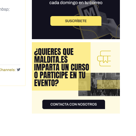
nbsp;
Channels: