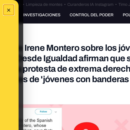
Bulos Ceuta
•
Limpieza de montes
•
Curanderos IA Instagram
•
Timo J
×
UNKING
INVESTIGACIONES
CONTROL DEL PODER
PO
ón de Irene Montero sobre los jó
azis? Desde Igualdad afirman que 
 de una protesta de extrema derec
estantes de 'jóvenes con banderas