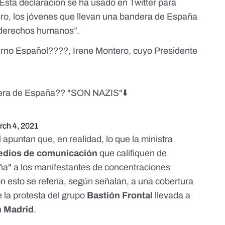
Esta declaración se ha usado en Twitter para
ro, los jóvenes que llevan una bandera de España
s derechos humanos
”.
erno Español????, Irene Montero, cuyo Presidente
dera de España?? "SON NAZIS"⬇️
rch 4, 2021
d
apuntan que, en realidad, lo que la ministra
medios de comunicación
que califiquen de
ña" a los manifestantes de concentraciones
n esto se refería, según señalan, a una
cobertura
 la protesta del grupo
Bastión Frontal
llevada a
n Madrid
.