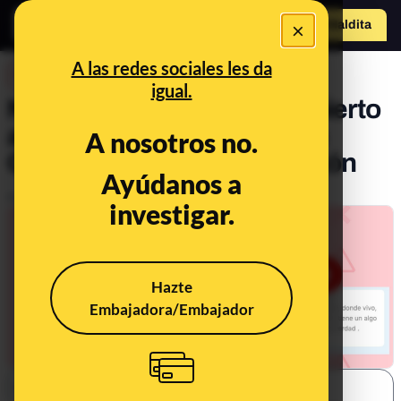
×
Hazte Maldit
a
Abrir menú
A las redes sociales les da
DESINFO
igual.
No, la policía no ha descubierto
a 11 personas positivas en
A nosotros no.
COVID-19 en un Lidl de Gijón
Ayúdanos a
Publicado el
Feb 5, 2021, 2:30:28 PM
investigar.
Hazte
Embajadora/Embajador
SHARE: