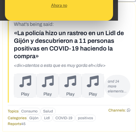
Ahora no
2/5/21
What's being said:
«La policía hizo un rastreo en un Lidl de
Gijón y descubrieron a 11 personas
positivas en COVID-19 haciendo la
compra»
<div>atentos a esta que es muy gorda eh</div>
and 14
more
elements…
Play
Play
Play
Play
Channels:
Topics
Consumo
Salud
Categories
Gijón
Lidl
COVID-19
positivos
Reports
45