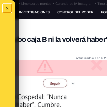
Bulos Ceuta
•
Limpieza de montes
•
Curanderos IA Instagram
•
Timo J
×
UNKING
INVESTIGACIONES
CONTROL DEL PODER
PO
ca hubo caja B ni la volverá haber
Actualizado el
Feb 4, 2