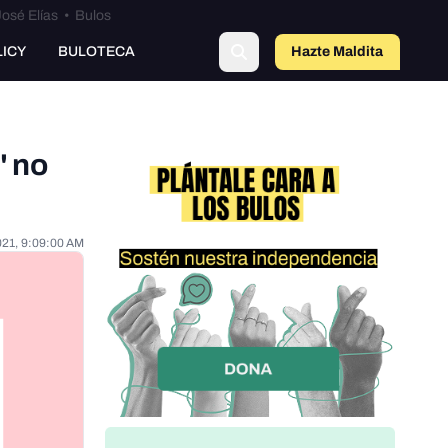
osé Elías
•
Bulos
LICY
BULOTECA
Hazte Maldit
a
" no
021, 9:09:00 AM