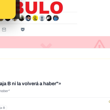
a B ni la volverá a haber"»
 haber"
ja B