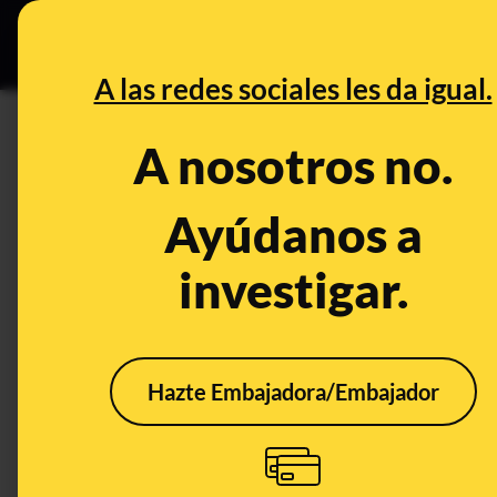
Grupos Ceuta
•
DESINFO
PREB
A las redes sociales les da igual.
DESINFO
A nosotros no.
No, la frase de Cospedal "Nun
es real
Ayúdanos a
investigar.
Publicado el
May 30, 2018, 10:38:00 AM
Hazte Embajadora/Embajador