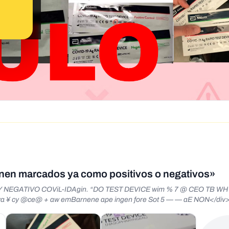
nen marcados ya como positivos o negativos»
NEGATIVO COViL-IDAgin. “DO TEST DEVICE wim % 7 @ CEO TB WH
ya ¥ cy @ce@ + aw emBarnene ape ingen fore Sot 5 — — aE NON</div