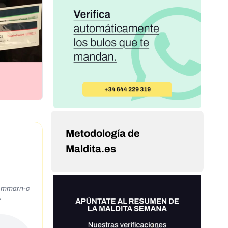
Metodología de
Maldita.es
 mmarn-c
>