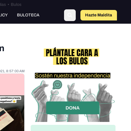
lías
•
Bulos
LICY
BULOTECA
Hazte Maldit
o
en
021, 8:57:00 AM