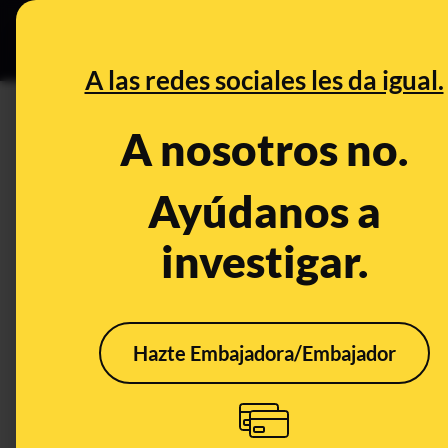
Especial C
DESINFO
PREB
A las redes sociales les da igual.
DESINFO
A nosotros no.
No, los test de antígenos de
preparados para dar positivo 
Ayúdanos a
investigar.
Publicado el
Jan 26, 2021, 11:14:18 AM
Hazte Embajadora/Embajador