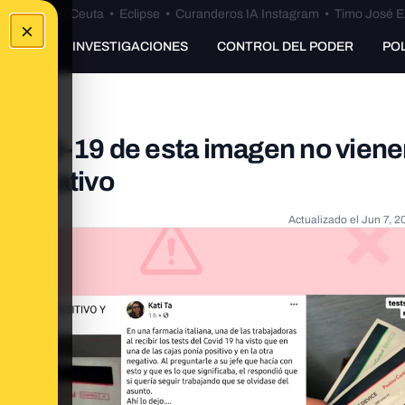
euta
•
Bulos Ceuta
•
Eclipse
•
Curanderos IA Instagram
•
Timo José E
×
UNKING
INVESTIGACIONES
CONTROL DEL PODER
PO
 COVID-19 de esta imagen no vien
o negativo
Actualizado el
Jun 7, 2