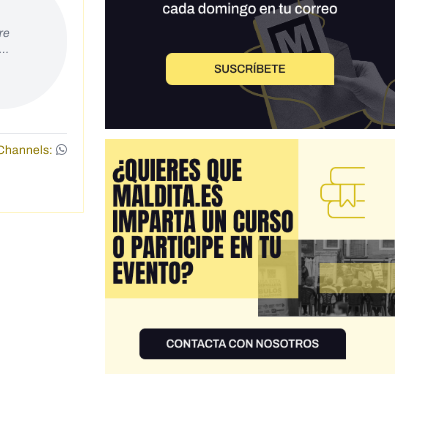
re
s…
Channels: