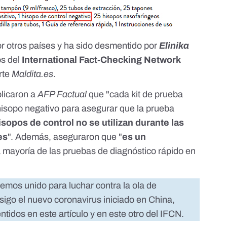
or otros países y ha sido desmentido por
Elinika
os del
International Fact-Checking Network
rte
Maldita.es
.
plicaron a
AFP Factual
que "cada kit de prueba
 hisopo negativo para asegurar que la prueba
isopos de control no se utilizan durante las
es
". Además, aseguraron que "
es un
 mayoría de las pruebas de diagnóstico rápido en
emos unido para luchar contra la ola de
sigo el nuevo coronavirus iniciado en China,
entidos en
este artículo
y
en este otro
del IFCN.