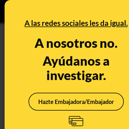
Especial C
DESINFO
PREB
A las redes sociales les da igual.
DESINFO
A nosotros no.
No, una cabo primera del Ejérc
vacuna rusa Sputnik V, puesto 
Ayúdanos a
investigar.
Publicado el
Jan 4, 2021, 6:14:00 PM
Hazte Embajadora/Embajador