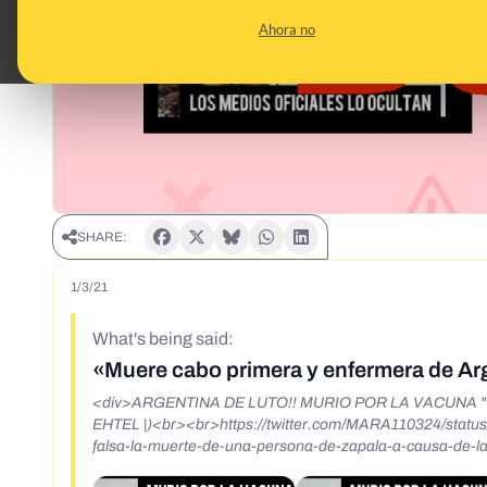
Ahora no
SHARE:
1/3/21
What's being said:
«Muere cabo primera y enfermera de Arg
<div>ARGENTINA DE LUTO!! MURIO POR LA VACUNA " 9 Ca
EHTEL |)<br><br>https://twitter.com/MARA110324/statu
falsa-la-muerte-de-una-persona-de-zapala-a-causa-de-la