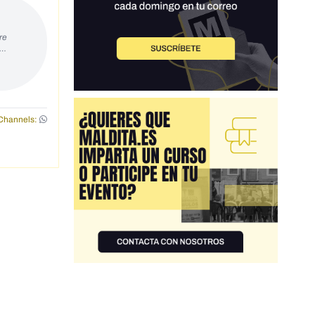
re
s…
Channels: