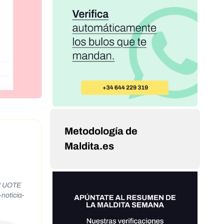
Metodología de
Maldita.es
U UOTE
noticia-