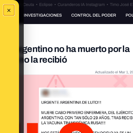
euta
•
Bulos Ceuta
•
Eclipse
•
Curanderos IA Instagram
•
Timo José E
×
UNKING
INVESTIGACIONES
CONTROL DEL PODER
PO
ito argentino no ha muerto por la
que no la recibió
Actualizado el
Mar 1, 2