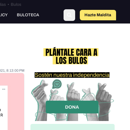
lías
•
Bulos
LICY
BULOTECA
Hazte Maldit
o
021, 8:13:00 PM