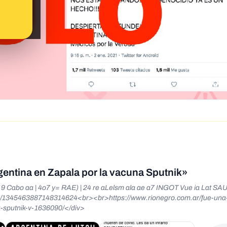
entina en Zapala por la vacuna Sputnik»
bo aa | 4o7 y= RAE) | 24 re aLelsm ala ae a7 INGOT Vue ia Lat SA
s/1345463887148314624<br><br>https://www.rionegro.com.ar/fue-una-
-sputnik-v-1636090/</div>