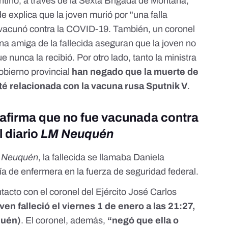
entino, a través de la Sexta Brigada de Montaña,
 explica que la joven murió por "una falla
 vacunó contra la COVID-19. También, un coronel
una amiga de la fallecida aseguran que la joven no
 nunca la recibió. Por otro lado, tanto la ministra
bierno provincial
han negado que la muerte de
té relacionada con la vacuna rusa Sputnik V
.
o afirma que no fue vacunada contra
l diario
LM Neuquén
 Neuquén
, la fallecida se llamaba Daniela
ía de enfermera en la fuerza de seguridad federal.
ntacto con el coronel del Ejército José Carlos
ven falleció el viernes 1 de enero a las 21:27,
quén)
. El coronel, además,
“negó que ella o