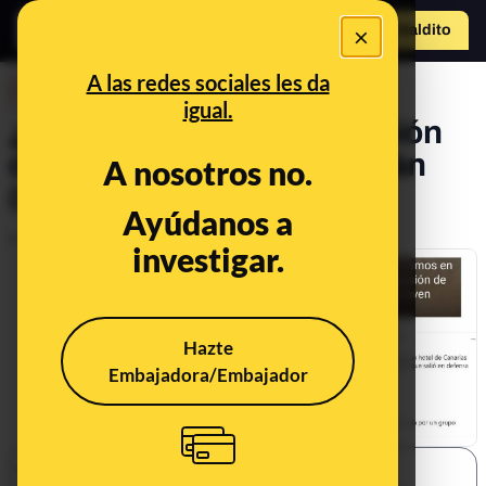
×
Hazte Maldit
o
Abrir menú
A las redes sociales les da
DESINFO
igual.
¿Qué sabemos de la agresión
del 9 de diciembre en Mogán
A nosotros no.
(Gran Canaria)?
Ayúdanos a
Publicado el
Dec 16, 2020, 6:51:00 AM
investigar.
Hazte
Embajadora/Embajador
SHARE: