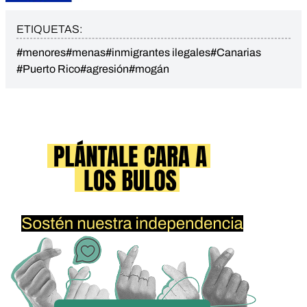
ETIQUETAS:
#menores
#menas
#inmigrantes ilegales
#Canarias
#Puerto Rico
#agresión
#mogán