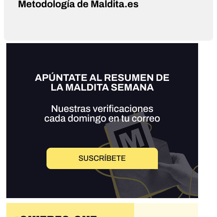
Metodología de Maldita.es