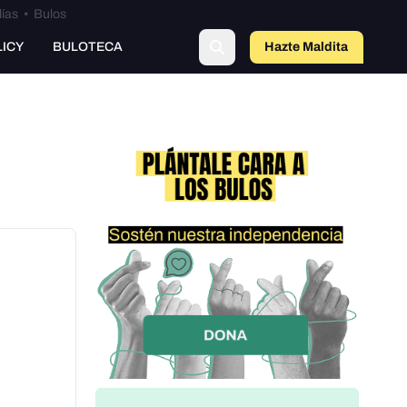
lías
•
Bulos
LICY
BULOTECA
Hazte Maldit
a