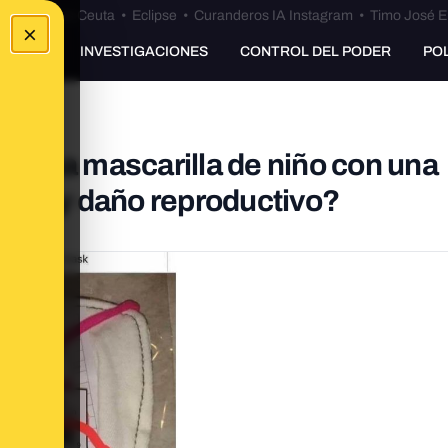
euta
•
Bulos Ceuta
•
Eclipse
•
Curanderos IA Instagram
•
Timo José E
×
UNKING
INVESTIGACIONES
CONTROL DEL PODER
PO
 una mascarilla de niño con una
cer y daño reproductivo?