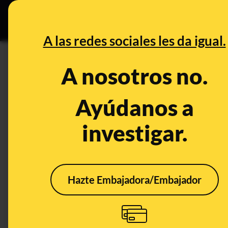
Especial C
DESINFO
PREB
A las redes sociales les da igual.
DESINFO
A nosotros no.
¿Qué sabemos de la imagen de
etiqueta que pone AVISO: Cán
Ayúdanos a
investigar.
Publicado el
Nov 27, 2020, 3:04:42 PM
Hazte Embajadora/Embajador