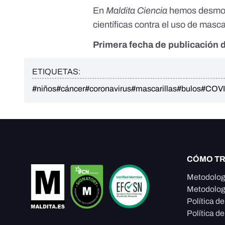
En
Maldita Ciencia
hemos desmont
científicas contra el uso de masca
Primera fecha de publicación d
ETIQUETAS:
#niños
#cáncer
#coronavirus
#mascarillas
#bulos
#COVI
CÓMO T
Metodolog
Metodolog
Política d
Política de