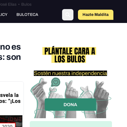
osé Elías
•
Bulos
LICY
BULOTECA
Hazte Maldit
a
 no es
s: son