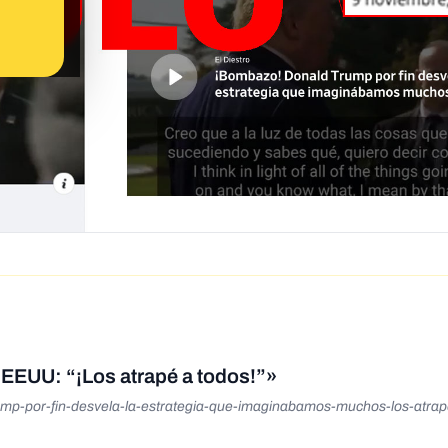
EEUU: “¡Los atrapé a todos!”»
ump-por-fin-desvela-la-estrategia-que-imaginabamos-muchos-los-atrap