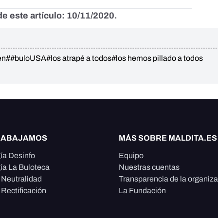
e este artículo: 10/11/2020.
en
##buloUSA
#los atrapé a todos
#los hemos pillado a todos
RABAJAMOS
MÁS SOBRE MALDITA.ES
ía Desinfo
Equipo
ía La Buloteca
Nuestras cuentas
e Neutralidad
Transparencia de la organiz
 Rectificación
La Fundación