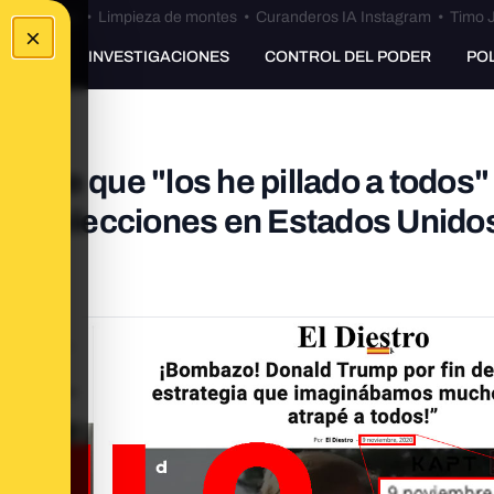
Bulos Ceuta
•
Limpieza de montes
•
Curanderos IA Instagram
•
Timo J
×
UNKING
INVESTIGACIONES
CONTROL DEL PODER
PO
 dice que "los he pillado a todos"
n las elecciones en Estados Unido