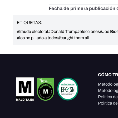
Fecha de primera publicación d
ETIQUETAS:
#fraude electoral
#Donald Trump
#elecciones
#Joe Bid
#los he pillado a todos
#caught them all
CÓMO T
Metodolog
Metodolog
Política d
Política de