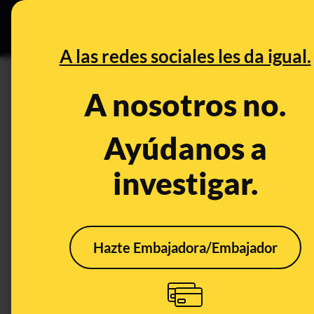
Grupos Ceuta
•
DESINFO
PREB
A las redes sociales les da igual.
DESINFO
A nosotros no.
No, este vídeo en el que Trump
actual ni está relacionado co
Ayúdanos a
unas declaraciones de 2019
investigar.
Publicado el
Nov 10, 2020, 10:14:06 AM
Hazte Embajadora/Embajador