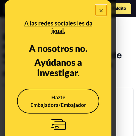
×
Hazte Maldit
o
Abrir menú
A las redes sociales les da
DESINFO
igual.
El bulo que usa fotos
manipuladas o de otras
A nosotros no.
enfermedades para hablar de
Ayúdanos a
"reacciones cutáneas a las
investigar.
mascarillas"
Publicado el
Sep 3, 2020, 12:26:49 PM
Hazte
Embajadora/Embajador