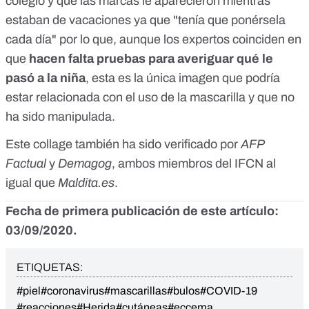
colegio y que las marcas le aparecieron mientras
estaban de vacaciones ya que "tenía que ponérsela
cada día" por lo que, aunque los expertos coinciden en
que
hacen falta pruebas para averiguar qué le
pasó a la niña
, esta es la única imagen que podría
estar relacionada con el uso de la mascarilla y que no
ha sido manipulada.
Este collage también ha sido verificado por
AFP
Factual
y
Demagog
, ambos miembros del IFCN al
igual que
Maldita.es
.
Fecha de primera publicación de este artículo:
03/09/2020.
ETIQUETAS:
#piel
#coronavirus
#mascarillas
#bulos
#COVID-19
#reacciones
#Herida
#cutáneas
#eccema