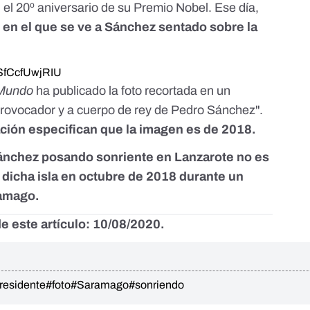
 el 20º aniversario de su Premio Nobel. Ese día,
o
en el que se ve a Sánchez sentado sobre la
SfCcfUwjRIU
 Mundo
ha publicado la foto recortada
en un
 provocador y a cuerpo de rey de Pedro Sánchez".
ación especifican que la imagen es de 2018.
Sánchez posando sonriente en Lanzarote no es
 dicha isla en octubre de 2018 durante un
ramago.
e este artículo: 10/08/2020.
residente
#foto
#Saramago
#sonriendo