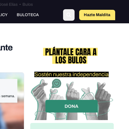
José Elías
•
Bulos
LICY
BULOTECA
Hazte Maldit
a
ante