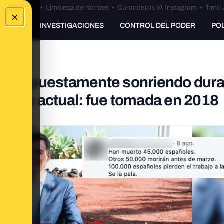
Bulos Ceuta
•
Limpieza de montes
•
Curanderos IA Instagram
•
Timo 
×
UNKING
INVESTIGACIONES
CONTROL DEL PODER
PO
hez supuestamente sonriendo dur
no es actual: fue tomada en 2018