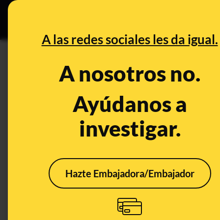
Especial Ceuta
•
DESINFO
PREB
A las redes sociales les da igual.
DESINFO
A nosotros no.
No, esta foto de Pedro Sánc
sus vacaciones en Lanzarote 
Ayúdanos a
investigar.
Publicado el
Aug 10, 2020, 8:45:44 AM
Hazte Embajadora/Embajador