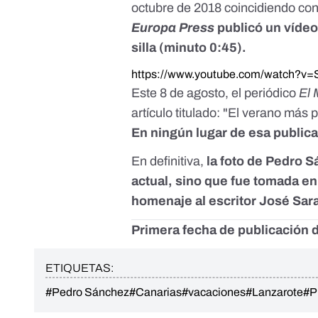
octubre de 2018 coincidiendo con
Europa Press
publicó
un víde
silla (minuto 0:45).
https://www.youtube.com/watch?v=
Este 8 de agosto, el periódico
El
artículo titulado: "El verano más
En ningún lugar de esa public
En definitiva,
la foto de Pedro 
actual, sino que fue tomada en
homenaje al escritor José Sa
Primera fecha de publicación d
ETIQUETAS:
#Pedro Sánchez
#Canarias
#vacaciones
#Lanzarote
#P