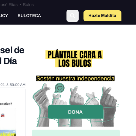
osé Elías
•
Bulos
o
LICY
BULOTECA
Hazte Maldit
a
sel de
 Día
021, 8:50:00 AM