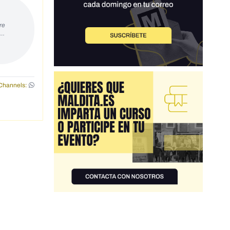
re
s…
Channels: