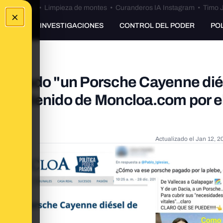
Bulos Ceuta
•
Limpieza de montes
•
Curanderos IA Instagram
•
Timo J
×
UNKING
INVESTIGACIONES
CONTROL DEL PODER
PO
comprado "un Porsche Cayenne dié
n contenido de Moncloa.com por el
Actualizado el
Jan 12, 2