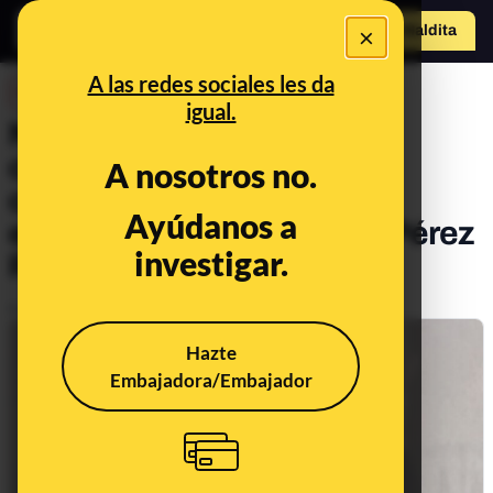
×
Hazte Maldit
a
Abrir menú
A las redes sociales les da
DESINFO
igual.
No, esta frase sobre el
confinamiento por el
A nosotros no.
coronavirus y los países
Ayúdanos a
europeos no es de Arturo Pérez
investigar.
Reverte
Publicado el
May 6, 2020, 5:25:00 PM
Hazte
Embajadora/Embajador