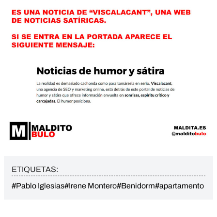
ETIQUETAS:
#Pablo Iglesias
#Irene Montero
#Benidorm
#apartamento