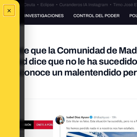
euta
•
Bulos Ceuta
•
Eclipse
•
Curanderos IA Instagram
•
Timo José E
×
UNKING
INVESTIGACIONES
CONTROL DEL PODER
PO
tamente que la Comunidad de Mad
unidad dice que no le ha sucedido
lico reconoce un malentendido pe