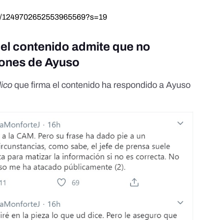
atus/1249702652553965569?s=19
 el contenido admite que no
iones de Ayuso
lico
que firma el contenido ha respondido a Ayuso