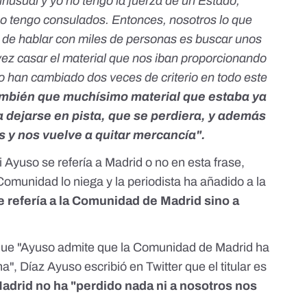
 inusual y yo no tengo la fuerza de un Estado,
o tengo consulados. Entonces, nosotros lo que
de hablar con miles de personas es buscar unos
vez casar el material que nos iban proporcionando
to han cambiado dos veces de criterio en todo este
ambién que muchísimo material que estaba ya
a dejarse en pista, que se perdiera, y además
s y nos vuelve a quitar mercancía".
 Ayuso se refería a Madrid o no en esta frase,
 Comunidad lo niega y la periodista ha añadido a la
e refería a la Comunidad de Madrid sino a
 que "Ayuso admite que la Comunidad de Madrid ha
na", Díaz Ayuso
escribió en Twitter
que el titular es
adrid no ha "perdido nada ni a nosotros nos