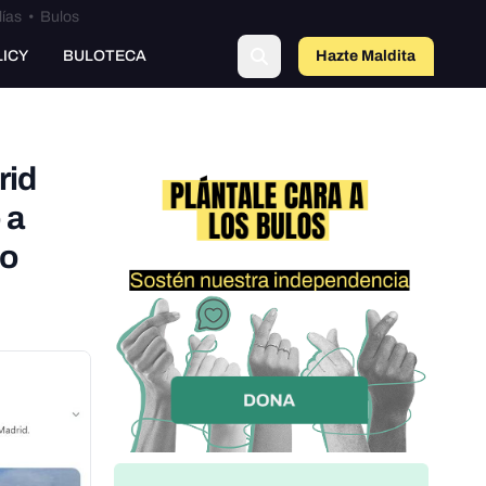
lías
•
Bulos
o
LICY
BULOTECA
Hazte Maldit
a
rid
 a
ro