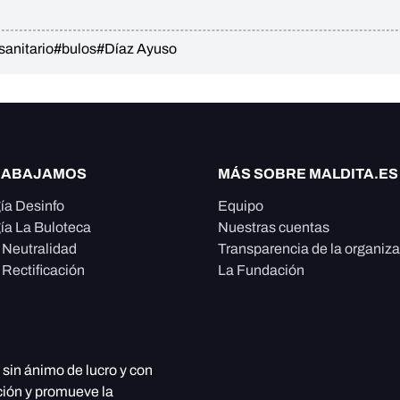
sanitario
#bulos
#Díaz Ayuso
RABAJAMOS
MÁS SOBRE MALDITA.ES
ía Desinfo
Equipo
ía La Buloteca
Nuestras cuentas
e Neutralidad
Transparencia de la organiz
 Rectificación
La Fundación
, sin ánimo de lucro y con
ción y promueve la