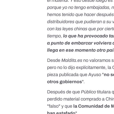
el material. Y eso desde luego es
porque yo no tengo embajadas, n
hemos tenido que hacer después 
distribuidores que pudieran a su 
con las leyes chinas que por cier
tiempo,
lo que ha provocado t
a punto de embarcar volviera 
llega en ese momento otro paí
Desde
Maldita.es
no valoramos si
pero no lo dijo explícitamente, la
pieza publicada que Ayuso "
no s
otros gobiernos
".
Después de que
Público
titulara
perdido material comprado a Chi
"falso" y que
la Comunidad de M
han estafado
".