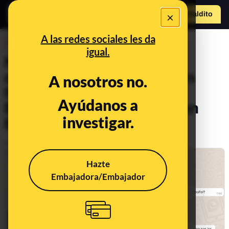
×
Hazte Maldit
o
Abrir menú
A las redes sociales les da
DESINFO
igual.
No, el vídeo con bolsas de
cadáveres en el suelo de un
A nosotros no.
hospital no es ni Madrid ni
Ayúdanos a
Barcelona: es un hospital en
investigar.
Ecuador*
Publicado el
Apr 6, 2020, 5:24:00 AM
Hazte
Embajadora/Embajador