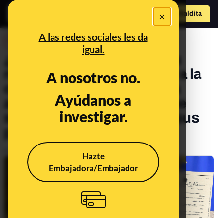
×
Hazte Maldit
a
Abrir menú
A las redes sociales les da
DESINFO
igual.
¿Qué sabemos sobre si los
niños en Italia pueden salir a la
A nosotros no.
calle? El primer ministro ha
Ayúdanos a
aclarado que no es así y que
investigar.
sólo pueden acompañar a sus
padres a la compra
Publicado el
Apr 2, 2020, 12:23:00 PM
Hazte
Embajadora/Embajador