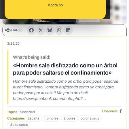
Ahora no
SHARE:
3/25/20
What's being said:
«Hombre sale disfrazado como un árbol
para poder saltarse el confinamiento»
Hombre sale disfrazado como un árbol para poder saltarse
el confinamiento Hombre disfrazado como un árbol para
poder pasa por la calle!! Me parto de risa!!
https://www.facebook.com/photo.php?
fbid=10158212707245802&amp;set=a.1015201895333580
2&amp;type=3&amp;theater
Channels:
Topics
Sociedad
Categories
España
hombres
árboles
coronavirus
disfrazados