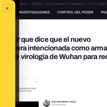
euta
•
Bulos Ceuta
•
Eclipse
•
Curanderos IA Instagram
•
Timo José E
×
UNKING
INVESTIGACIONES
CONTROL DEL PODER
PO
rmador que dice que el nuevo
de manera intencionada como arm
ituto de virología de Wuhan para re