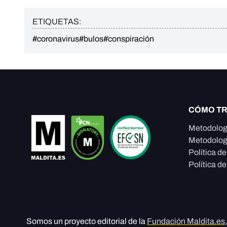
ETIQUETAS:
#coronavirus
#bulos
#conspiración
CÓMO T
Metodolog
Metodolog
Política d
Política de
Somos un proyecto editorial de la
Fundación Maldita.es