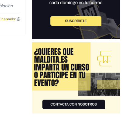
blación
Channels: