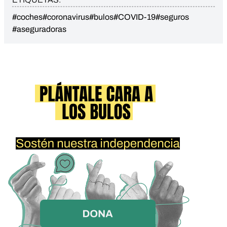
#coches
#coronavirus
#bulos
#COVID-19
#seguros
#aseguradoras