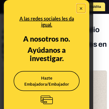
×
Hazte Maldit
a
Abrir menú
A las redes sociales les da
DESINFO
igual.
¿Qué sabemos sobre el audio
que afirma que hay una
A nosotros no.
ginecóloga y dos enfermeros en
Ayúdanos a
la UCI en un hospital de
investigar.
Terrassa (Barcelona)?
Publicado el
Mar 13, 2020, 2:04:00 PM
Hazte
Embajadora/Embajador