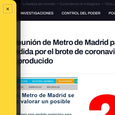
Bulos Ceuta
•
Limpieza de montes
•
Curanderos IA Instagram
•
Timo J
×
UNKING
INVESTIGACIONES
CONTROL DEL PODER
PO
sta reunión de Metro de Madrid p
mo medida por el brote de coronav
 haya producido