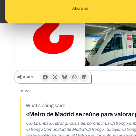
Ahora no
SHARE:
3/12/20
What's being said:
«Metro de Madrid se reúne para valorar 
<p>La&nbsp;<strong>crisis del coronavirus</strong>&nbsp
<strong>Comunidad de Madrid</strong>. Si, ayer,<stron
desinfecci&oacute;n en el Metro y en los autobuses regi