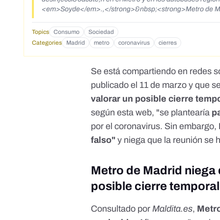
<em>Soyde</em>.,</strong>&nbsp;<strong>Metro de Madrid
emergencia sanitaria</strong>&nbsp;que est&aacute; viv
Topics
Consumo
Sociedad
Categories
Madrid
metro
coronavirus
cierres
Se está compartiendo en redes so
publicado el 11 de marzo
y que se
valorar un posible cierre temp
según esta web, "se plantearía
p
por el coronavirus. Sin embargo,
falso"
y niega que la reunión se
Metro de Madrid niega 
posible cierre temporal
Consultado por
Maldita.es
,
Metro