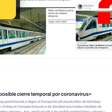
posible cierre temporal por coronavirus»
;podr&iacute;a llegar al transporte p&uacute;blico de la&nbsp;
g>&nbsp;la Consejer&iacute;a de Sanidad anunciaba medidas de
onales</strong>, hoy, seg&uacute;n ha podido saber&nbsp;<strong>