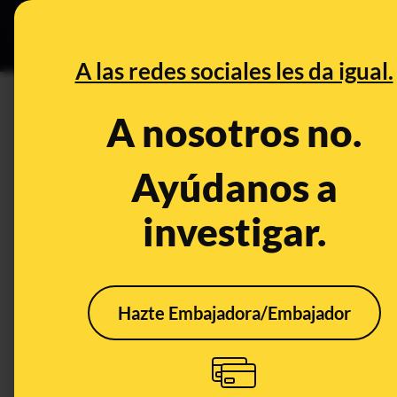
Grupos Ceuta
•
DESINFO
PREB
A las redes sociales les da igual.
DESINFO
A nosotros no.
¿Qué sabemos sobre la supue
valorar su cierre temporal co
Ayúdanos a
Metro niega que la reunión se
investigar.
Publicado el
Mar 12, 2020, 11:35:08 AM
Hazte Embajadora/Embajador