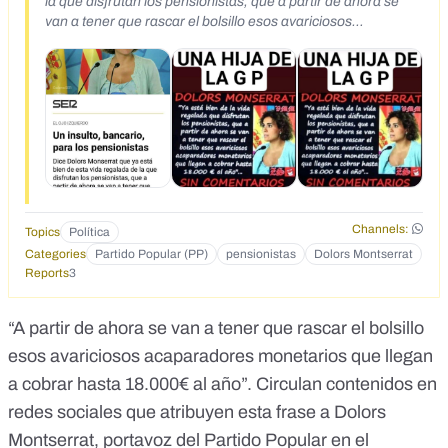
la que disfrutan los pensionistas, que a partir de ahora se
van a tener que rascar el bolsillo esos avariciosos
acaparadores monetarios que llegan a cobrar hasta 18.000
euros al año.&nbsp;</div>
Channels:
Topics
Política
Categories
Partido Popular (PP)
pensionistas
Dolors Montserrat
Reports
3
“A partir de ahora se van a tener que rascar el bolsillo
esos avariciosos acaparadores monetarios que llegan
a cobrar hasta 18.000€ al año”. Circulan contenidos en
redes sociales que atribuyen esta frase a Dolors
Montserrat, portavoz del Partido Popular en el